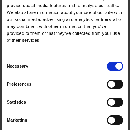
Unsere Kontaktdaten und weitere Informationen zum
provide social media features and to analyse our traffic.
Umgang mit Ihren Daten finden Sie in unserer
We also share information about your use of our site with
Datenschutzinformation
.
our social media, advertising and analytics partners who
may combine it with other information that you’ve
Ich stimme der Verarbeitung meiner Daten zu
*
provided to them or that they’ve collected from your use
of their services.
Ich stimme zu, den wirDesign-Newsletter »BrandNews«
als E-Mail zu erhalten.
Consent
Durch das Anfordern unseres Newsletters willigen Sie in die
Necessary
Selection
Verarbeitung der oben angegebenen personenbezogenen
Daten zum Zwecke des Versands des Newsletters durch uns
ein. Eine Weitergabe Ihrer Daten an Dritte oder eine Nutzung
Preferences
für andere Zwecke erfolgt nicht. Ihre Einwilligungen können
Sie jederzeit mit Wirkung für die Zukunft widerrufen, z.B.
Statistics
indem Sie den in jedem Newsletter enthaltenen Abmeldelink
verwenden. Unsere Kontaktdaten und weitere Informationen
zum Umgang mit Ihren Daten finden Sie in unserer
Marketing
Datenschutzinformation
.