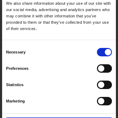
We also share information about your use of our site with
our social media, advertising and analytics partners who
may combine it with other information that you’ve
Dürfen wir Ihnen das »wir«
provided to them or that they’ve collected from your use
anbieten?
of their services.
Wir freuen uns über Ihre Nachricht!
Consent
Necessary
Selection
Kontakt aufnehmen
Preferences
Statistics
BrandNews
Regelmäßig frische Einblicke in die Welt
Marketing
der Marken direkt in Ihr Postfach.