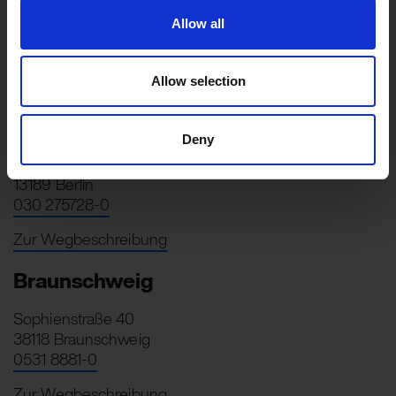
Allow all
Allow selection
Berlin
Deny
Berliner Straße 82
13189 Berlin
030 275728-0
Zur Wegbeschreibung
Braunschweig
Sophienstraße 40
38118 Braunschweig
0531 8881-0
Zur Wegbeschreibung