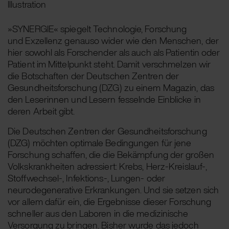
Illustration
»
SYNERGIE
«
spiegelt Technologie, Forschung
und
Exzellenz
genauso
wider wie den
Menschen,
der
hier sowohl als Forschender als auch als Patientin oder
Patient im Mittelpunkt steht. Damit verschmelzen wir
die Botschaften der
Deutschen Zentren der
Gesundheitsforschung (
DZG
)
zu einem Magazin, das
den Leserinnen und Lesern fesselnde Einblicke in
deren Arbeit gibt
.
Die Deutschen Zentren der Gesundheitsforschung
(DZG) möchten optimale Bedingungen für jene
Forschung schaffen, die die Bekämpfung der großen
Volkskrankheiten adressiert: Krebs, Herz-Kreislauf-,
Stoffwechsel-, Infektions-, Lungen- oder
neurodegenerative Erkrankungen. Und sie setzen sich
vor allem dafür ein, die Ergebnisse dieser Forschung
schneller aus den Laboren in die medizinische
Versorgung zu bringen. Bisher wurde das jedoch