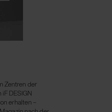
 Zentren der
n iF DESIGN
n erhalten –
s Magazin nach der