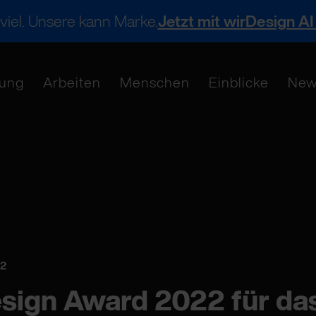
 viel. Unsere kann Marke.
Jetzt mit wirDesign AI
tung
Arbeiten
Menschen
Einblicke
New
22
esign Award 2022 für da