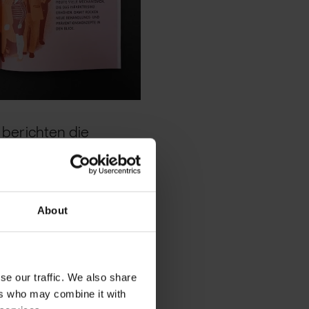
berichten die
g (DZG) in ihrem
ekte und Erfolge in
 Volkskrankheiten:
About
 Lungen- oder
us dem Labor zu den
se our traffic. We also share
ers who may combine it with
 Öffentlichkeit