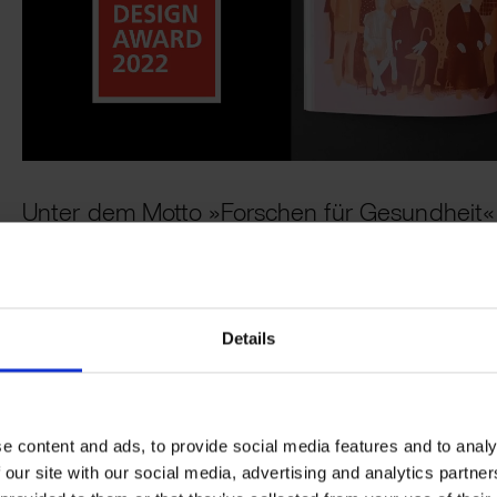
Unter dem Motto »Forschen für Gesundheit« 
Deutschen Zentren der Gesundheitsforschun
Magazin SYNERGIE
über die vielfältigen Proj
der translationalen Forschung zu den großen
Details
Krebs, Diabetes, Herz-Kreislauf-, Infektions-,
neurodegenerative Erkrankungen. Schnell a
Menschen: Dafür setzen sich die DZG ein.
e content and ads, to provide social media features and to analy
 our site with our social media, advertising and analytics partn
Mit dem Magazin wird Forschung einer breiten