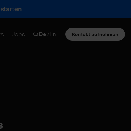
 starten
s
Jobs
De
En
/
Kontakt aufnehmen
s