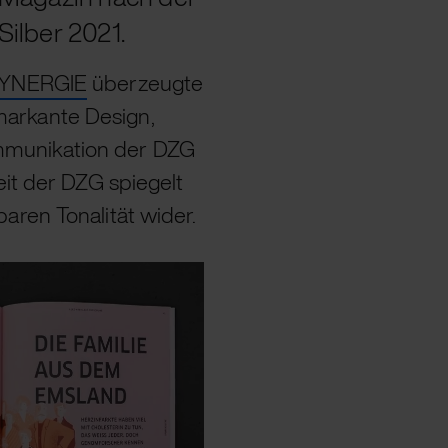
Silber 2021.
SYNERGIE
überzeugte
arkante Design,
mmunikation der DZG
eit der DZG spiegelt
aren Tonalität wider.