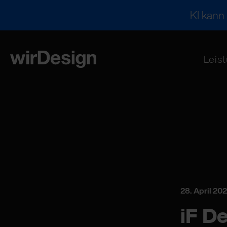
KI kann
Leis
28. April 20
iF D