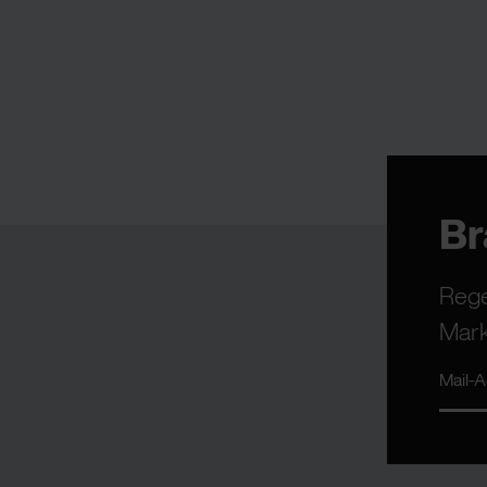
B
Rege
Mark