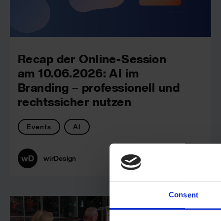
Recap der Online-Session
am 10.06.2026: AI im
Branding – professionell und
rechtssicher nutzen
Events
AI
wirDesign
Consent