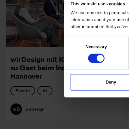
This website uses cookies
We use cookies to personalis
information about your use of
other information that you’ve
Consent
Necessary
Selection
wirDesign mit KI-Best-Case
zu Gast beim Industrieclub
Hannover
Deny
Events
AI
wirDesign