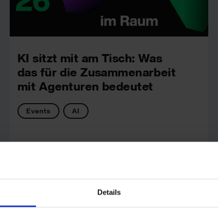
KI sitzt mit am Tisch: Was
das für die Zusammenarbeit
mit Agenturen bedeutet
Events
AI
wirDesign
Details