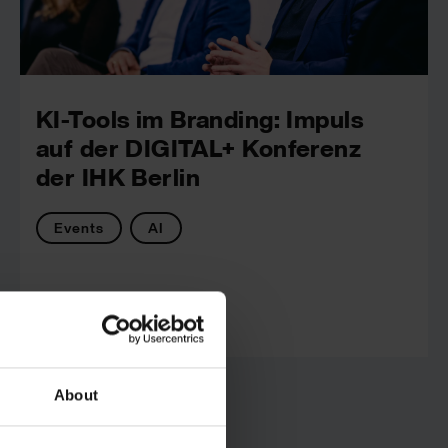
KI-Tools im Branding: Impuls
auf der DIGITAL+ Konferenz
der IHK Berlin
Events
AI
wirDesign
About