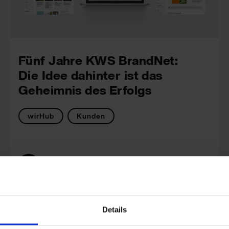
Fünf Jahre KWS BrandNet:
Die Idee dahinter ist das
Geheimnis des Erfolgs
wirHub
Kunden
wirDesign
Details