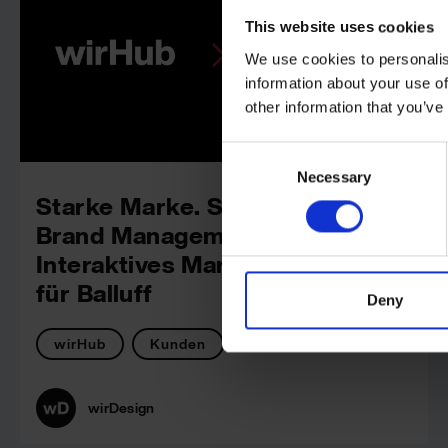
This website uses cookies
We use cookies to personalis
information about your use of
other information that you’ve
Consent
Necessary
Selection
Starke Marke. Starkes
Brand Management:
Interaktives Markenportal
für Balluff
Deny
wirHub
Kunden
wirDesign