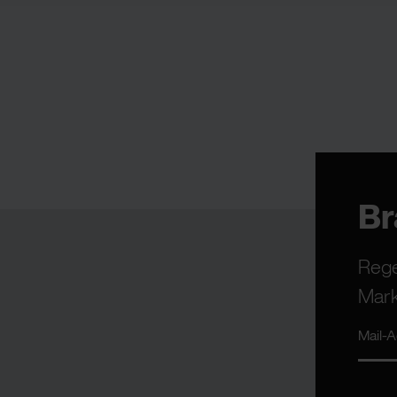
B
Rege
Mark