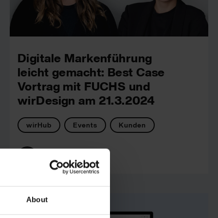
Digitale Markenführung
leicht gemacht: Best Case
Vortrag mit FUCHS und
wirDesign am 21.3.2024
wirHub
Events
Kunden
wirDesign
About