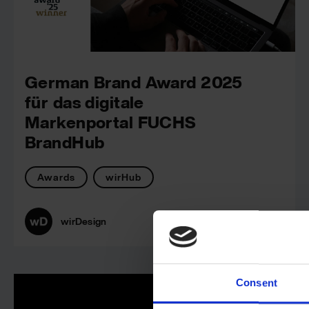
German Brand Award 2025
für das digitale
Markenportal FUCHS
BrandHub
Awards
wirHub
wirDesign
Consent