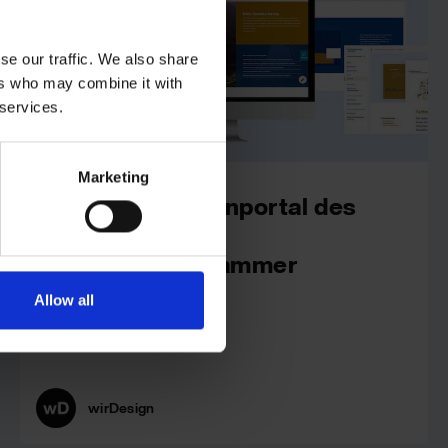
se our traffic. We also share
ers who may combine it with
 services.
Marketing
Das neue Markenportal des
Konzerns
Versicherungskammer
Allow all
wirHub
Kunden
wirDesign