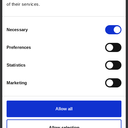
of their services.
Consent
Necessary
Selection
Preferences
Statistics
Marketing
Vortrag beim SWF-Forum
»Kommunikation und KI«
Events
Technologie
Allow all
wirDesign
Allow selection