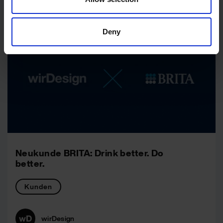
Deny
Neukunde BRITA: Drink better. Do
better.
Kunden
wirDesign